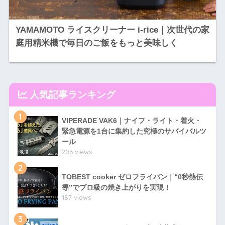
YAMAMOTO ライスクリーナー i-rice｜次世代の家
庭用精米機で毎日のご飯をもっと美味しく
人気記事ランキング
1
VIPERADE VAK6｜ナイフ・ライト・着火・
緊急電源を1台に集約した究極のサバイバルツ
ール
206 views
2
TOBEST cooker ゼロフライパン｜“0秒熱伝
導”でプロ級の焼き上がりを実現！
187 views
3