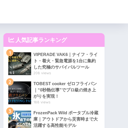
人気記事ランキング
1
VIPERADE VAK6｜ナイフ・ライ
ト・着火・緊急電源を1台に集約
した究極のサバイバルツール
208 views
2
TOBEST cooker ゼロフライパン
｜“0秒熱伝導”でプロ級の焼き上
がりを実現！
188 views
3
FrozenPack Wild ポータブル冷蔵
庫｜アウトドアから災害時まで大
活躍する高性能モデル