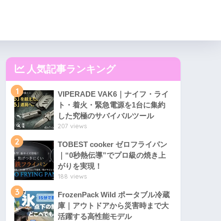
人気記事ランキング
1
VIPERADE VAK6｜ナイフ・ライ
ト・着火・緊急電源を1台に集約
した究極のサバイバルツール
207 views
2
TOBEST cooker ゼロフライパン
｜“0秒熱伝導”でプロ級の焼き上
がりを実現！
188 views
3
FrozenPack Wild ポータブル冷蔵
庫｜アウトドアから災害時まで大
活躍する高性能モデル