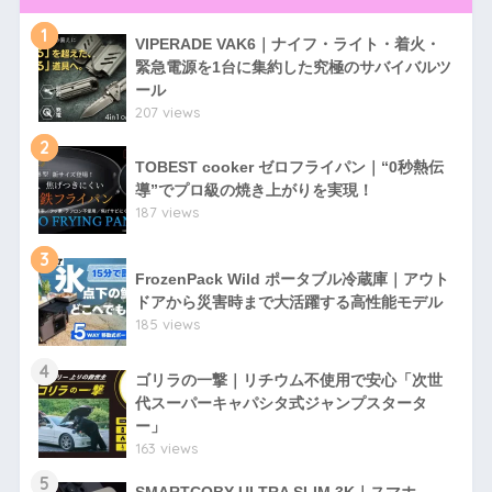
1
VIPERADE VAK6｜ナイフ・ライト・着火・
緊急電源を1台に集約した究極のサバイバルツ
ール
207 views
2
TOBEST cooker ゼロフライパン｜“0秒熱伝
導”でプロ級の焼き上がりを実現！
187 views
3
FrozenPack Wild ポータブル冷蔵庫｜アウト
ドアから災害時まで大活躍する高性能モデル
185 views
4
ゴリラの一撃｜リチウム不使用で安心「次世
代スーパーキャパシタ式ジャンプスタータ
ー」
163 views
5