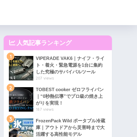
人気記事ランキング
1
VIPERADE VAK6｜ナイフ・ライ
ト・着火・緊急電源を1台に集約
した究極のサバイバルツール
207 views
2
TOBEST cooker ゼロフライパン
｜“0秒熱伝導”でプロ級の焼き上
がりを実現！
187 views
3
FrozenPack Wild ポータブル冷蔵
庫｜アウトドアから災害時まで大
活躍する高性能モデル