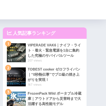
人気記事ランキング
1
VIPERADE VAK6｜ナイフ・ライ
ト・着火・緊急電源を1台に集約
した究極のサバイバルツール
207 views
2
TOBEST cooker ゼロフライパン
｜“0秒熱伝導”でプロ級の焼き上
がりを実現！
187 views
3
FrozenPack Wild ポータブル冷蔵
庫｜アウトドアから災害時まで大
活躍する高性能モデル