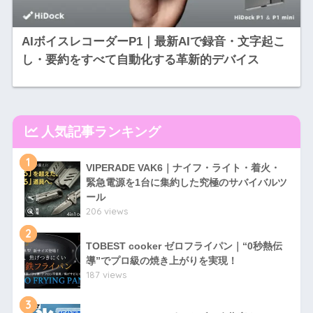
AIボイスレコーダーP1｜最新AIで録音・文字起こ
し・要約をすべて自動化する革新的デバイス
人気記事ランキング
1
VIPERADE VAK6｜ナイフ・ライト・着火・
緊急電源を1台に集約した究極のサバイバルツ
ール
206 views
2
TOBEST cooker ゼロフライパン｜“0秒熱伝
導”でプロ級の焼き上がりを実現！
187 views
3