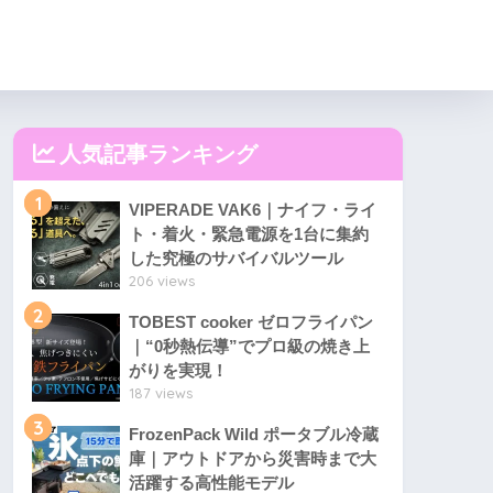
人気記事ランキング
1
VIPERADE VAK6｜ナイフ・ライ
ト・着火・緊急電源を1台に集約
した究極のサバイバルツール
206 views
2
TOBEST cooker ゼロフライパン
｜“0秒熱伝導”でプロ級の焼き上
がりを実現！
187 views
3
FrozenPack Wild ポータブル冷蔵
庫｜アウトドアから災害時まで大
活躍する高性能モデル