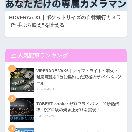
HOVERAir X1｜ポケットサイズの自律飛行カメラ
で“手ぶら映え”を叶える
人気記事ランキング
1
VIPERADE VAK6｜ナイフ・ライト・着火・
緊急電源を1台に集約した究極のサバイバルツ
ール
208 views
2
TOBEST cooker ゼロフライパン｜“0秒熱伝
導”でプロ級の焼き上がりを実現！
188 views
3