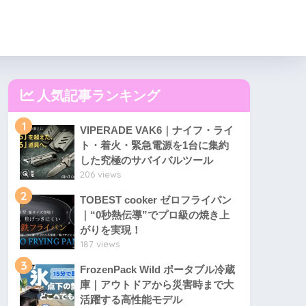
人気記事ランキング
1
VIPERADE VAK6｜ナイフ・ライ
ト・着火・緊急電源を1台に集約
した究極のサバイバルツール
206 views
2
TOBEST cooker ゼロフライパン
｜“0秒熱伝導”でプロ級の焼き上
がりを実現！
187 views
3
FrozenPack Wild ポータブル冷蔵
庫｜アウトドアから災害時まで大
活躍する高性能モデル