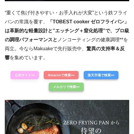
“重くて焦げ付きやすい・お手入れが大変”という鉄フライ
パンの常識を覆す、
「TOBEST cooker ゼロフライパン」
は革新的な軽量設計と”エッチング＋窒化処理”で、プロ級
の調理パフォーマンスと
ノンコーティングの健康調理**を
両立。今ならMakuakeで先行販売中、
驚異の支持率＆反
響
を集めています。
公式サイト>>
Amazonで検索>>
楽天市場で検索>>
メルカリで検索>>