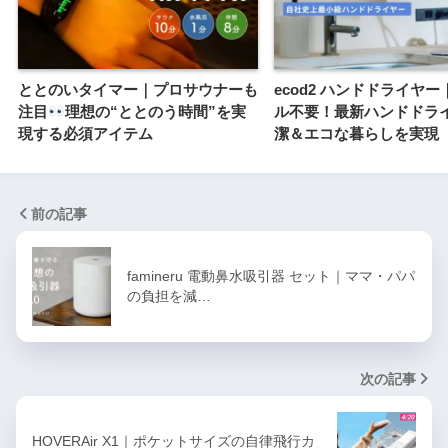
ととのいタイマー｜プロサウナーも
ecod2 ハンドドライヤ
注目
理想の“ととのう時間”を実
ル不要！最新ハンドドラ
現する必須アイテム
潔＆エコな暮らしを実現
前の記事
famineru 電動鼻水吸引器 セット｜ママ・パパ
の負担を減…
次の記事
HOVERAir X1｜ポケットサイズの自律飛行カ