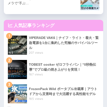
メラで“手ぶ…
人気記事ランキング
1
VIPERADE VAK6｜ナイフ・ライト・着火・緊
急電源を1台に集約した究極のサバイバルツー
ル
207 views
2
TOBEST cooker ゼロフライパン｜“0秒熱伝
導”でプロ級の焼き上がりを実現！
187 views
3
FrozenPack Wild ポータブル冷蔵庫｜アウト
ドアから災害時まで大活躍する高性能モデル
185 views